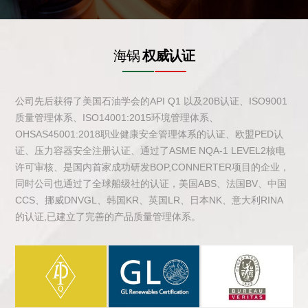
海锅
权威认证
公司先后获得了美国石油学会的API Q1 以及20B认证、ISO9001
质量管理体系、ISO14001:2015环境管理体系、
OHSAS45001:2018职业健康安全管理体系的认证、欧盟PED认
证、压力容器安全注册认证、通过了ASME NQA-1 LEVEL2核电
许可审核、是国内首家成功研发BOP,CONNERTER项目的企业，
同时公司也通过了全球船级社的认证，美国ABS、法国BV、中国
CCS、挪威DNVGL、韩国KR、英国LR、日本NK、意大利RINA
的认证,已建立了完善的产品质量管理体系。