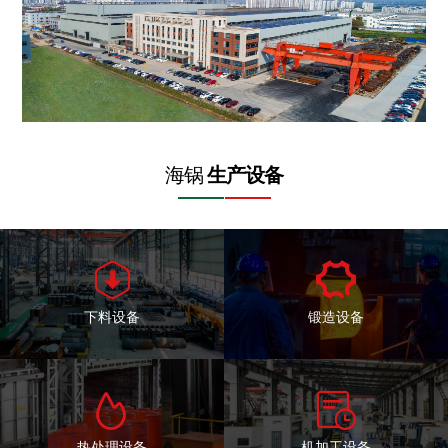
海锅
生产设备


下料设备
锻造设备


热处理设备
机加工设备